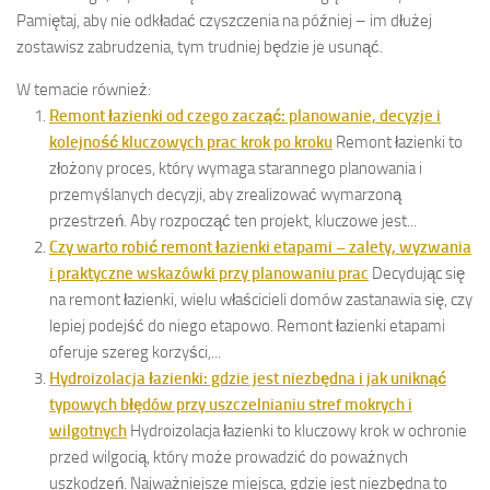
Pamiętaj, aby nie odkładać czyszczenia na później – im dłużej
zostawisz zabrudzenia, tym trudniej będzie je usunąć.
W temacie również:
Remont łazienki od czego zacząć: planowanie, decyzje i
kolejność kluczowych prac krok po kroku
Remont łazienki to
złożony proces, który wymaga starannego planowania i
przemyślanych decyzji, aby zrealizować wymarzoną
przestrzeń. Aby rozpocząć ten projekt, kluczowe jest...
Czy warto robić remont łazienki etapami – zalety, wyzwania
i praktyczne wskazówki przy planowaniu prac
Decydując się
na remont łazienki, wielu właścicieli domów zastanawia się, czy
lepiej podejść do niego etapowo. Remont łazienki etapami
oferuje szereg korzyści,...
Hydroizolacja łazienki: gdzie jest niezbędna i jak uniknąć
typowych błędów przy uszczelnianiu stref mokrych i
wilgotnych
Hydroizolacja łazienki to kluczowy krok w ochronie
przed wilgocią, który może prowadzić do poważnych
uszkodzeń. Najważniejsze miejsca, gdzie jest niezbędna to