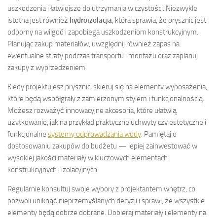
uszkodzenia i łatwiejsze do utrzymania w czystości. Niezwykle
istotna jest również
hydroizolacja
, która sprawia, że prysznic jest
odporny na wilgoć i zapobiega uszkodzeniom konstrukcyjnym.
Planując zakup materiałów, uwzględnij również zapas na
ewentualne straty podczas transportu i montażu oraz zaplanuj
zakupy z wyprzedzeniem.
Kiedy projektujesz prysznic, skieruj się na elementy wyposażenia,
które będą współgrały z zamierzonym stylem i funkcjonalnością.
Możesz rozważyć innowacyjne akcesoria, które ułatwią
użytkowanie, jak na przykład praktyczne uchwyty czy estetyczne i
funkcjonalne
systemy odprowadzania wody
. Pamiętaj o
dostosowaniu zakupów do budżetu — lepiej zainwestować w
wysokiej jakości materiały w kluczowych elementach
konstrukcyjnych i izolacyjnych.
Regularnie konsultuj swoje wybory z projektantem wnętrz, co
pozwoli uniknąć nieprzemyślanych decyzji i sprawi, że wszystkie
elementy będą dobrze dobrane. Dobieraj materiały i elementy na