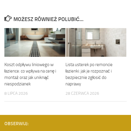
MOŻESZ RÓWNIEŻ POLUBIĆ…
Koszt odpływu liniowego w
Lista usterek po remoncie
łazience: co wpływa na cenę i
łazienki: jak je rozpoznać i
montaż oraz jak uniknąć
bezpiecznie zgłosić do
niespodzianek
naprawy
8 LIPCA 2026
28 CZERWCA 2026
OBSERWUJ: