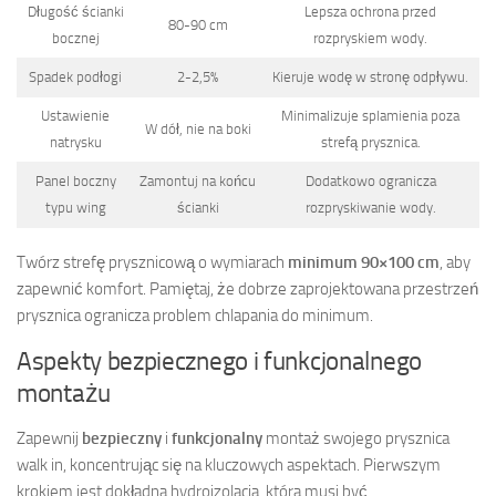
Długość ścianki
Lepsza ochrona przed
80-90 cm
bocznej
rozpryskiem wody.
Spadek podłogi
2-2,5%
Kieruje wodę w stronę odpływu.
Ustawienie
Minimalizuje splamienia poza
W dół, nie na boki
natrysku
strefą prysznica.
Panel boczny
Zamontuj na końcu
Dodatkowo ogranicza
typu wing
ścianki
rozpryskiwanie wody.
Twórz strefę prysznicową o wymiarach
minimum 90×100 cm
, aby
zapewnić komfort. Pamiętaj, że dobrze zaprojektowana przestrzeń
prysznica ogranicza problem chlapania do minimum.
Aspekty bezpiecznego i funkcjonalnego
montażu
Zapewnij
bezpieczny
i
funkcjonalny
montaż swojego prysznica
walk in, koncentrując się na kluczowych aspektach. Pierwszym
krokiem jest dokładna hydroizolacja, która musi być