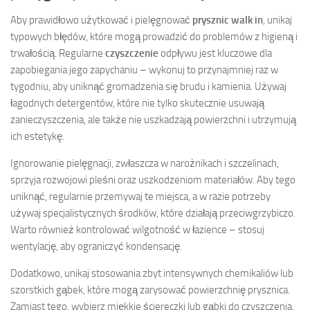
Aby prawidłowo użytkować i pielęgnować
prysznic walk in
, unikaj
typowych błędów, które mogą prowadzić do problemów z higieną i
trwałością. Regularne
czyszczenie
odpływu jest kluczowe dla
zapobiegania jego zapychaniu – wykonuj to przynajmniej raz w
tygodniu, aby uniknąć gromadzenia się brudu i kamienia. Używaj
łagodnych detergentów, które nie tylko skutecznie usuwają
zanieczyszczenia, ale także nie uszkadzają powierzchni i utrzymują
ich estetykę.
Ignorowanie pielęgnacji, zwłaszcza w narożnikach i szczelinach,
sprzyja rozwojowi pleśni oraz uszkodzeniom materiałów. Aby tego
uniknąć, regularnie przemywaj te miejsca, a w razie potrzeby
używaj specjalistycznych środków, które działają przeciwgrzybiczo.
Warto również kontrolować wilgotność w łazience – stosuj
wentylację, aby ograniczyć kondensację.
Dodatkowo, unikaj stosowania zbyt intensywnych chemikaliów lub
szorstkich gąbek, które mogą zarysować powierzchnię prysznica.
Zamiast tego, wybierz miękkie ściereczki lub gąbki do czyszczenia.