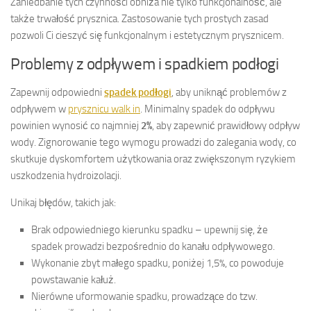
Zaniedbanie tych czynności obniża nie tylko funkcjonalność, ale
także trwałość prysznica. Zastosowanie tych prostych zasad
pozwoli Ci cieszyć się funkcjonalnym i estetycznym prysznicem.
Problemy z odpływem i spadkiem podłogi
Zapewnij odpowiedni
spadek podłogi
, aby uniknąć problemów z
odpływem w
prysznicu walk in
. Minimalny spadek do odpływu
powinien wynosić co najmniej
2%
, aby zapewnić prawidłowy odpływ
wody. Zignorowanie tego wymogu prowadzi do zalegania wody, co
skutkuje dyskomfortem użytkowania oraz zwiększonym ryzykiem
uszkodzenia hydroizolacji.
Unikaj błędów, takich jak:
Brak odpowiedniego kierunku spadku – upewnij się, że
spadek prowadzi bezpośrednio do kanału odpływowego.
Wykonanie zbyt małego spadku, poniżej 1,5%, co powoduje
powstawanie kałuż.
Nierówne uformowanie spadku, prowadzące do tzw.