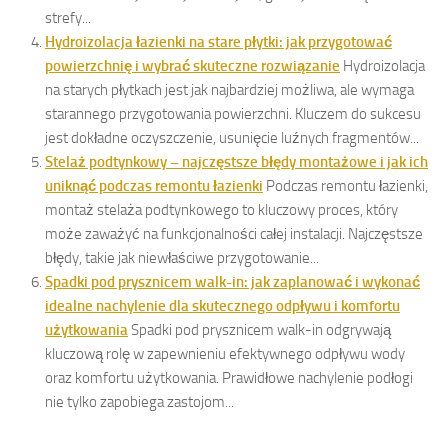
strefy...
Hydroizolacja łazienki na stare płytki: jak przygotować
powierzchnię i wybrać skuteczne rozwiązanie
Hydroizolacja
na starych płytkach jest jak najbardziej możliwa, ale wymaga
starannego przygotowania powierzchni. Kluczem do sukcesu
jest dokładne oczyszczenie, usunięcie luźnych fragmentów...
Stelaż podtynkowy – najczęstsze błędy montażowe i jak ich
uniknąć podczas remontu łazienki
Podczas remontu łazienki,
montaż stelaża podtynkowego to kluczowy proces, który
może zaważyć na funkcjonalności całej instalacji. Najczęstsze
błędy, takie jak niewłaściwe przygotowanie...
Spadki pod prysznicem walk-in: jak zaplanować i wykonać
idealne nachylenie dla skutecznego odpływu i komfortu
użytkowania
Spadki pod prysznicem walk-in odgrywają
kluczową rolę w zapewnieniu efektywnego odpływu wody
oraz komfortu użytkowania. Prawidłowe nachylenie podłogi
nie tylko zapobiega zastojom...