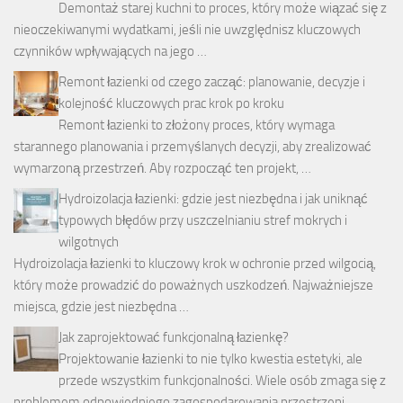
Demontaż starej kuchni to proces, który może wiązać się z
nieoczekiwanymi wydatkami, jeśli nie uwzględnisz kluczowych
czynników wpływających na jego …
Remont łazienki od czego zacząć: planowanie, decyzje i
kolejność kluczowych prac krok po kroku
Remont łazienki to złożony proces, który wymaga
starannego planowania i przemyślanych decyzji, aby zrealizować
wymarzoną przestrzeń. Aby rozpocząć ten projekt, …
Hydroizolacja łazienki: gdzie jest niezbędna i jak uniknąć
typowych błędów przy uszczelnianiu stref mokrych i
wilgotnych
Hydroizolacja łazienki to kluczowy krok w ochronie przed wilgocią,
który może prowadzić do poważnych uszkodzeń. Najważniejsze
miejsca, gdzie jest niezbędna …
Jak zaprojektować funkcjonalną łazienkę?
Projektowanie łazienki to nie tylko kwestia estetyki, ale
przede wszystkim funkcjonalności. Wiele osób zmaga się z
problemem odpowiedniego zagospodarowania przestrzeni, …