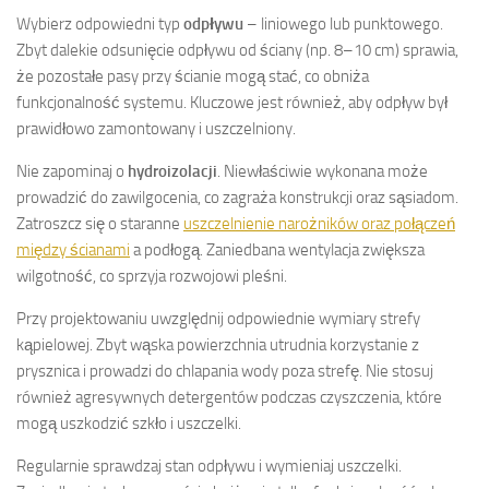
Wybierz odpowiedni typ
odpływu
– liniowego lub punktowego.
Zbyt dalekie odsunięcie odpływu od ściany (np. 8–10 cm) sprawia,
że pozostałe pasy przy ścianie mogą stać, co obniża
funkcjonalność systemu. Kluczowe jest również, aby odpływ był
prawidłowo zamontowany i uszczelniony.
Nie zapominaj o
hydroizolacji
. Niewłaściwie wykonana może
prowadzić do zawilgocenia, co zagraża konstrukcji oraz sąsiadom.
Zatroszcz się o staranne
uszczelnienie narożników oraz połączeń
między ścianami
a podłogą. Zaniedbana wentylacja zwiększa
wilgotność, co sprzyja rozwojowi pleśni.
Przy projektowaniu uwzględnij odpowiednie wymiary strefy
kąpielowej. Zbyt wąska powierzchnia utrudnia korzystanie z
prysznica i prowadzi do chlapania wody poza strefę. Nie stosuj
również agresywnych detergentów podczas czyszczenia, które
mogą uszkodzić szkło i uszczelki.
Regularnie sprawdzaj stan odpływu i wymieniaj uszczelki.