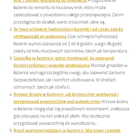
prac i typowe wyzwania do uniknięcia
Przygotowanie
łazienki do remontu to kluczowy krok, który może
zadecydować o powodzeniu całego przedsięwzięcia. Zanim
przystąpisz do działań, warto zrozumieć, jakie są...
Ile trwa schnięcie hydroizolacji łazienki i od czego zależy
efektywność jej wykonania
Czas schnięcia hydroizolacji
łazienki wynosi zazwyczaj od 2 do 8 godzin, a jego długość
zależy od kilku kluczowych czynników, takich jak temperatura...
Gniazdka w łazience: gdzie montować, by zapewnić
bezpieczeństwo i wygodę użytkowania
Montaż gniazdek w
łazience wymaga szczególnej uwagi, aby zapewnić zarówno
bezpieczeństwo, jak i komfort użytkowania. W strefach
ochronnych, takich jak strefa 0...
Krzywe ściany w łazience: jak bezpiecznie wyrównać i
przygotować powierzchnię pod wykończenie
Krzywe ściany
w łazience mogą stać się prawdziwym koszmarem, zwłaszcza
gdy planujesz na nich położyć płytki. Aby skutecznie
przygotować powierzchnię do wykończenia,...
Koszt wymiany instalacji w łazience: kluczowe czynniki