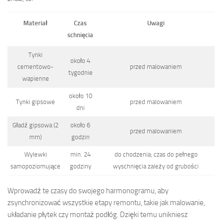
Materiał
Czas
Uwagi
schnięcia
Tynki
około 4
cementowo-
przed malowaniem
tygodnie
wapienne
około 10
Tynki gipsowe
przed malowaniem
dni
Gładź gipsowa (2
około 6
przed malowaniem
mm)
godzin
Wylewki
min. 24
do chodzenia; czas do pełnego
samopoziomujące
godziny
wyschnięcia zależy od grubości
Wprowadź te czasy do swojego harmonogramu, aby
zsynchronizować wszystkie etapy remontu, takie jak malowanie,
układanie płytek czy montaż podłóg. Dzięki temu unikniesz