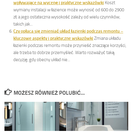
wpływające na wycenę i praktyczne wskazówki
Koszt
wymiany instalacji w łazience może wynosić od 600 do 2900
zł, a jego ostateczna wysokość zależy od wielu czynników,
takich jak...
Czy opłaca się zmieniać układ łazienki podczas remontu –
kluczowe aspekty i praktyczne wskazówki
Zmiana układu
łazienki podczas remontu może przynieść znaczące korzyści,
ale trzeba to dobrze przemyśleć. Warto rozważyć taką
decyzję, gdy obecny układ nie...
MOŻESZ RÓWNIEŻ POLUBIĆ…