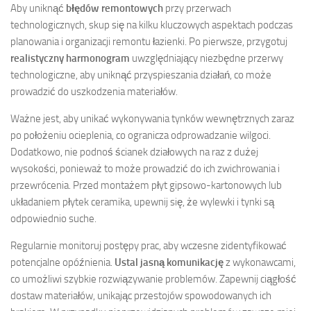
Aby uniknąć
błędów remontowych
przy przerwach
technologicznych, skup się na kilku kluczowych aspektach podczas
planowania i organizacji remontu łazienki. Po pierwsze, przygotuj
realistyczny harmonogram
uwzględniający niezbędne przerwy
technologiczne, aby uniknąć przyspieszania działań, co może
prowadzić do uszkodzenia materiałów.
Ważne jest, aby unikać wykonywania tynków wewnętrznych zaraz
po położeniu ocieplenia, co ogranicza odprowadzanie wilgoci.
Dodatkowo, nie podnoś ścianek działowych na raz z dużej
wysokości, ponieważ to może prowadzić do ich zwichrowania i
przewrócenia. Przed montażem płyt gipsowo-kartonowych lub
układaniem płytek ceramika, upewnij się, że wylewki i tynki są
odpowiednio suche.
Regularnie monitoruj postępy prac, aby wczesne zidentyfikować
potencjalne opóźnienia.
Ustal jasną komunikację
z wykonawcami,
co umożliwi szybkie rozwiązywanie problemów. Zapewnij ciągłość
dostaw materiałów, unikając przestojów spowodowanych ich