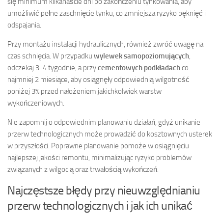
się minimum kilkanaście dni po zakończeniu tynkowania, aby
umożliwić pełne zaschnięcie tynku, co zmniejsza ryzyko pęknięć i
odspajania.
Przy montażu instalacji hydraulicznych, również zwróć uwagę na
czas schnięcia. W przypadku
wylewek samopoziomujących
,
odczekaj 3-4 tygodnie, a przy
cementowych podkładach
co
najmniej 2 miesiące, aby osiągnęły odpowiednią wilgotność
poniżej 3% przed nałożeniem jakichkolwiek warstw
wykończeniowych.
Nie zapomnij o odpowiednim planowaniu działań, gdyż unikanie
przerw technologicznych może prowadzić do kosztownych usterek
w przyszłości. Poprawne planowanie pomoże w osiągnięciu
najlepszej jakości remontu, minimalizując ryzyko problemów
związanych z wilgocią oraz trwałością wykończeń.
Najczęstsze błędy przy nieuwzględnianiu
przerw technologicznych i jak ich unikać