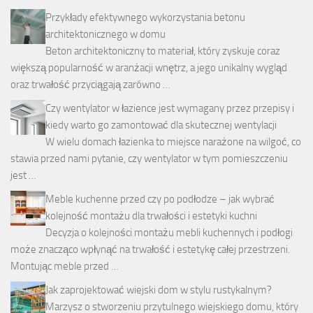
Przykłady efektywnego wykorzystania betonu
architektonicznego w domu
Beton architektoniczny to materiał, który zyskuje coraz
większą popularność w aranżacji wnętrz, a jego unikalny wygląd
oraz trwałość przyciągają zarówno …
Czy wentylator w łazience jest wymagany przez przepisy i
kiedy warto go zamontować dla skutecznej wentylacji
W wielu domach łazienka to miejsce narażone na wilgoć, co
stawia przed nami pytanie, czy wentylator w tym pomieszczeniu
jest …
Meble kuchenne przed czy po podłodze – jak wybrać
kolejność montażu dla trwałości i estetyki kuchni
Decyzja o kolejności montażu mebli kuchennych i podłogi
może znacząco wpłynąć na trwałość i estetykę całej przestrzeni.
Montując meble przed …
Jak zaprojektować wiejski dom w stylu rustykalnym?
Marzysz o stworzeniu przytulnego wiejskiego domu, który