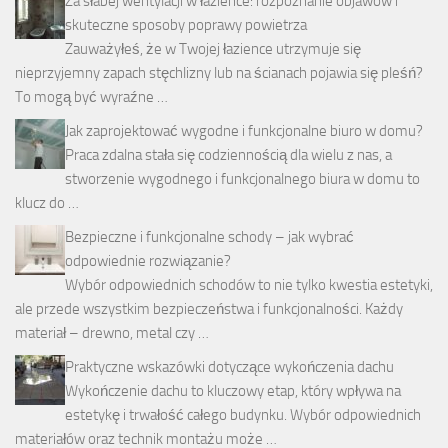
Za słabej wentylacji w łazience: rozpoznanie objawów i
skuteczne sposoby poprawy powietrza
Zauważyłeś, że w Twojej łazience utrzymuje się
nieprzyjemny zapach stęchlizny lub na ścianach pojawia się pleśń?
To mogą być wyraźne …
Jak zaprojektować wygodne i funkcjonalne biuro w domu?
Praca zdalna stała się codziennością dla wielu z nas, a
stworzenie wygodnego i funkcjonalnego biura w domu to
klucz do …
Bezpieczne i funkcjonalne schody – jak wybrać
odpowiednie rozwiązanie?
Wybór odpowiednich schodów to nie tylko kwestia estetyki,
ale przede wszystkim bezpieczeństwa i funkcjonalności. Każdy
materiał – drewno, metal czy …
Praktyczne wskazówki dotyczące wykończenia dachu
Wykończenie dachu to kluczowy etap, który wpływa na
estetykę i trwałość całego budynku. Wybór odpowiednich
materiałów oraz technik montażu może …