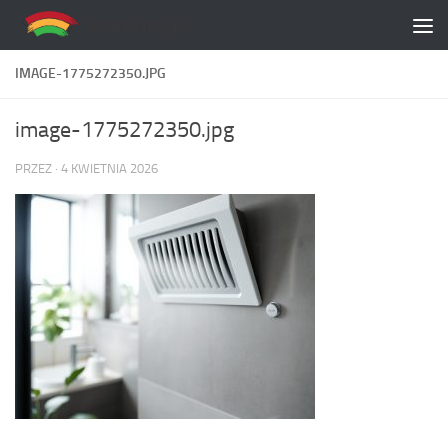
Skip to content
IMAGE-1775272350.JPG
image-1775272350.jpg
PRZEZ
·
4 KWIETNIA 2026