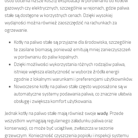
osób docenia niższe koszty eksploatacji w porównaniu do kotłów
gazowych czy elektrycznych, szczególnie w rejonach, gdzie paliwa
stałe są dostępne w korzystnych cenach. Dzięki wysokiej
wydajności można również zaoszczędzić na rachunkach za
ogrzewanie.
Kotły na paliwo stałe są przyjazne dla środowiska, szczególnie
te zasilane biomasą, ponieważ emitują mniej zanieczyszczeń
w porównaniu do paliw kopalnych.
Dzięki możliwości wykorzystania różnych rodzajów paliwa,
istnieje większa elastyczność w wyborze źródła energii
zgodnie z lokalnymi warunkami i preferencjami użytkowników.
Nowoczesne kotły na paliwo stałe często wyposażone są w
automatyczne systemy podawania paliwa, co znacznie ułatwia
obsługę i zwiększa komfort użytkowania.
Jednak kotły na paliwo stałe mają również swoje
wady
. Przede
wszystkim wymagają regularnego załadunku paliwa oraz
konserwacji, co może być uciążliwe, zwłaszcza w sezonie
grzewczym. Konieczność czyszczenia popiołu i inspekcji systemu