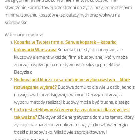
uwzględnienia wielu złożonych elementów, co pozwoli na
stworzenie komfortowej przestrzeni do życia, przy jednoczesnym
minimalizowaniu kosztów eksploatacyjnych oraz wpływu na
środowisko.
W temacie również:
Koparka w Twojej firmie. Serwis koparek – koparko
ładowarki Warszawa
Koparka to nie tylko narzędzie, ale
kluczowy element w każdej firmie budowlanej, który może
znacząco wpłynąć na efektywność realizacji projektów.
Decyzja o...
Budowa pod klucz czy samodzielne wykonawstwo – które
rozwiązanie wybrać?
Budowa domu to dla wielu osób jedno z
największych przedsięwzięć w życiu. Decyzja dotycząca
wyboru metody realizacji budowy może być trudna, dlatego...
Co to jest efektywność energetyczna domu i dlaczego jest
tak ważna?
Efektywność energetyczna domu to temat, który
zyskuje na znaczeniu w obliczu rosnących kosztów energii i
troski o środowisko. Właściwie zaprojektowany i
zmodernizowany...