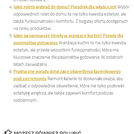
Jakie rolety wybrać do domu? Poradnik dla właścicieli
Wybór
odpowiednich rolet do domu to nie tylko kwestia estetyki, ale
także funkcjonalności i komfortu. Z bogatej oferty dostępnych
na rynku produktów...
Jakie są najnowsze trendy w aranżacji kuchni? Porady dla
pasjonatów gotowania
Aranżacja kuchni to nie tylko kwestia
estetyki, ale przede wszystkim funkcjonalności, która ma
kluczowe znaczenie dla pasjonatów gotowania. W ostatnich
latach zauważalny...
Praktyczne porady dotyczące oświetlenia łazienkowego
podczas remontu
Remont łazienki to doskonała okazja, aby
zadbać o odpowiednie oświetlenie, które nie tylko podkreśli
estetykę wnętrza, ale także zapewni komfort podczas
codziennych...
MOŻESZ RÓWNIEŻ POLUBIĆ…