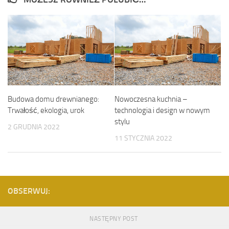
Budowa domu drewnianego:
Nowoczesna kuchnia –
Trwałość, ekologia, urok
technologia i design w nowym
stylu
2 GRUDNIA 2022
11 STYCZNIA 2022
OBSERWUJ:
NASTĘPNY POST