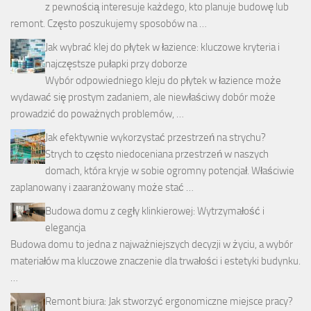
z pewnością interesuje każdego, kto planuje budowę lub
remont. Często poszukujemy sposobów na …
Jak wybrać klej do płytek w łazience: kluczowe kryteria i
najczęstsze pułapki przy doborze
Wybór odpowiedniego kleju do płytek w łazience może
wydawać się prostym zadaniem, ale niewłaściwy dobór może
prowadzić do poważnych problemów, …
Jak efektywnie wykorzystać przestrzeń na strychu?
Strych to często niedoceniana przestrzeń w naszych
domach, która kryje w sobie ogromny potencjał. Właściwie
zaplanowany i zaaranżowany może stać …
Budowa domu z cegły klinkierowej: Wytrzymałość i
elegancja
Budowa domu to jedna z najważniejszych decyzji w życiu, a wybór
materiałów ma kluczowe znaczenie dla trwałości i estetyki budynku.
…
Remont biura: Jak stworzyć ergonomiczne miejsce pracy?