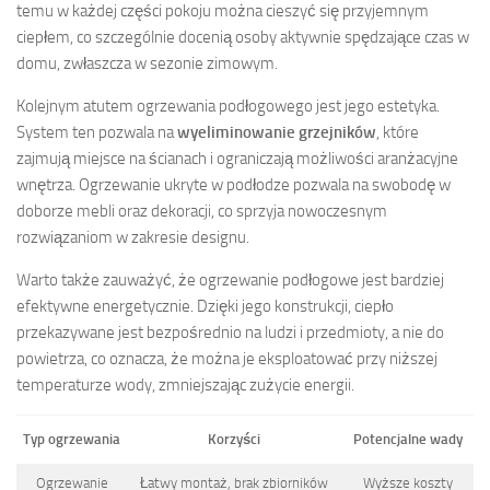
temu w każdej części pokoju można cieszyć się przyjemnym
ciepłem, co szczególnie docenią osoby aktywnie spędzające czas w
domu, zwłaszcza w sezonie zimowym.
Kolejnym atutem ogrzewania podłogowego jest jego estetyka.
System ten pozwala na
wyeliminowanie grzejników
, które
zajmują miejsce na ścianach i ograniczają możliwości aranżacyjne
wnętrza. Ogrzewanie ukryte w podłodze pozwala na swobodę w
doborze mebli oraz dekoracji, co sprzyja nowoczesnym
rozwiązaniom w zakresie designu.
Warto także zauważyć, że ogrzewanie podłogowe jest bardziej
efektywne energetycznie. Dzięki jego konstrukcji, ciepło
przekazywane jest bezpośrednio na ludzi i przedmioty, a nie do
powietrza, co oznacza, że można je eksploatować przy niższej
temperaturze wody, zmniejszając zużycie energii.
Typ ogrzewania
Korzyści
Potencjalne wady
Ogrzewanie
Łatwy montaż, brak zbiorników
Wyższe koszty