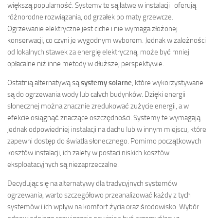
większą popularność. Systemy te są łatwe w instalacji i oferują
różnorodne rozwiązania, od grzałek po maty grzewcze.
Ogrzewanie elektryczne jest ciche i nie wymaga złożonej
konserwacji, co czyni je wygodnym wyborem. Jednak w zależności
od lokalnych stawek za energię elektryczną, może być mniej
opłacalne niż inne metody w dłuższej perspektywie.
Ostatnią alternatywą są
systemy solarne
, które wykorzystywane
są do ogrzewania wody lub całych budynków. Dzięki energii
słonecznej można znacznie zredukować zużycie energii, a w
efekcie osiągnąć znaczące oszczędności. Systemy te wymagają
jednak odpowiedniej instalacji na dachu lub w innym miejscu, które
zapewni dostęp do światła słonecznego. Pomimo początkowych
kosztów instalacji, ich zalety w postaci niskich kosztów
eksploatacyjnych są niezaprzeczalne.
Decydując się na alternatywy dla tradycyjnych systemów
ogrzewania, warto szczegółowo przeanalizować każdy z tych
systemów i ich wpływ na komfort życia oraz środowisko. Wybór