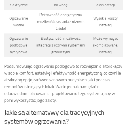
elektryczne
na wodę
eksploatacji
Efektywność energetyczna,
Ogrzewanie
Wysokie koszty
możliwość zasilania z różnych
wodne
instalacji
źródeł
Ogrzewanie
Elastyczność, możliwość
Może wymagać
podłogowe
integracji z różnymi systemami
skomplikowanej
hybrydowe
grzewczymi
instalacji
Podsumowując, ogrzewanie podłogowe to rozwiązanie, które łączy
w sobie komfort, estetykę i efektywność energetyczną, co czyni je
atrakcyjną opcją zarówno w nowych budynkach, jak i podczas
remontów istniejących lokali. Warto jednak pamiętać o
odpowiednim planowaniu i projektowaniu tego systemu, aby w
pełni wykorzystać jego zalety.
Jakie są alternatywy dla tradycyjnych
systemów ogrzewania?