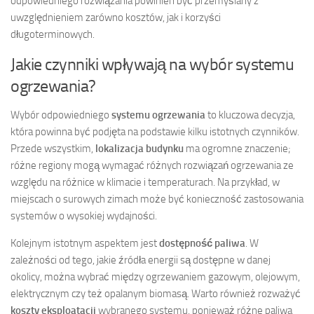
odpowiedniego rozwiązania powinien być przemyślany z
uwzględnieniem zarówno kosztów, jak i korzyści
długoterminowych.
Jakie czynniki wpływają na wybór systemu
ogrzewania?
Wybór odpowiedniego
systemu ogrzewania
to kluczowa decyzja,
która powinna być podjęta na podstawie kilku istotnych czynników.
Przede wszystkim,
lokalizacja budynku
ma ogromne znaczenie;
różne regiony mogą wymagać różnych rozwiązań ogrzewania ze
względu na różnice w klimacie i temperaturach. Na przykład, w
miejscach o surowych zimach może być konieczność zastosowania
systemów o wysokiej wydajności.
Kolejnym istotnym aspektem jest
dostępność paliwa
. W
zależności od tego, jakie źródła energii są dostępne w danej
okolicy, można wybrać między ogrzewaniem gazowym, olejowym,
elektrycznym czy też opalanym biomasą. Warto również rozważyć
koszty eksploatacji
wybranego systemu, ponieważ różne paliwa