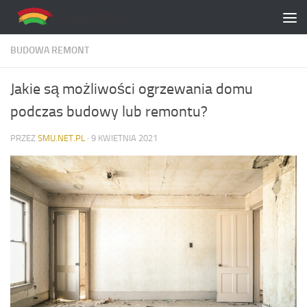
Skip to content
BUDOWA REMONT
Jakie są możliwości ogrzewania domu
podczas budowy lub remontu?
PRZEZ
SMU.NET.PL
·
9 KWIETNIA 2021