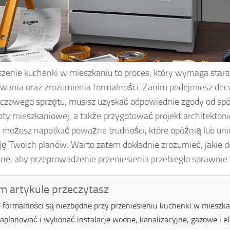
zenie kuchenki w mieszkaniu to proces, który wymaga star
wania oraz zrozumienia formalności. Zanim podejmiesz decy
uczowego sprzętu, musisz uzyskać odpowiednie zgody od spół
ty mieszkaniowej, a także przygotować projekt architektoni
 możesz napotkać poważne trudności, które opóźnią lub un
cję Twoich planów. Warto zatem dokładnie zrozumieć, jakie
ne, aby przeprowadzenie przeniesienia przebiegło sprawnie
m artykule przeczytasz
e formalności są niezbędne przy przeniesieniu kuchenki w mieszk
zaplanować i wykonać instalacje wodne, kanalizacyjne, gazowe i e