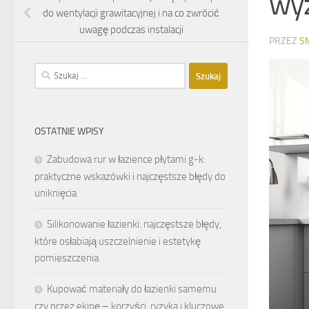
wyz
do wentylacji grawitacyjnej i na co zwrócić
uwagę podczas instalacji
PRZEZ
S
Szukaj:
OSTATNIE WPISY
Zabudowa rur w łazience płytami g-k:
praktyczne wskazówki i najczęstsze błędy do
uniknięcia
Silikonowanie łazienki: najczęstsze błędy,
które osłabiają uszczelnienie i estetykę
pomieszczenia
Kupować materiały do łazienki samemu
czy przez ekipę – korzyści, ryzyka i kluczowe