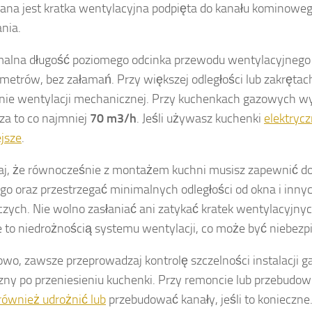
a jest kratka wentylacyjna podpięta do kanału kominoweg
nia.
alna długość poziomego odcinka przewodu wentylacyjnego
 metrów, bez załamań. Przy większej odległości lub zakrętac
nie wentylacji mechanicznej. Przy kuchenkach gazowych 
za to co najmniej
70 m3/h
. Jeśli używasz kuchenki
elektryc
jsze
.
j, że równocześnie z montażem kuchni musisz zapewnić do
o oraz przestrzegać minimalnych odległości od okna i inny
czych. Nie wolno zasłaniać ani zatykać kratek wentylacyjny
e to niedrożnością systemu wentylacji, co może być niebezp
wo, zawsze przeprowadzaj kontrolę szczelności instalacji g
zny po przeniesieniu kuchenki. Przy remoncie lub przebudo
również udrożnić lub
przebudować kanały, jeśli to konieczne