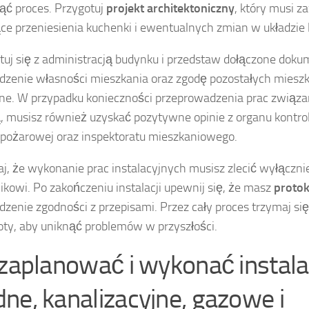
ąć proces. Przygotuj
projekt architektoniczny
, który musi z
ce przeniesienia kuchenki i ewentualnych zmian w układzie l
tuj się z administracją budynku i przedstaw dołączone dok
dzenie własności mieszkania oraz zgodę pozostałych mieszka
ne. W przypadku konieczności przeprowadzenia prac związan
 musisz również uzyskać pozytywne opinie z organu kontrol
pożarowej oraz inspektoratu mieszkaniowego.
j, że wykonanie prac instalacyjnych musisz zlecić wyłącz
kowi. Po zakończeniu instalacji upewnij się, że masz
protok
dzenie zgodności z przepisami. Przez cały proces trzymaj s
ty, aby uniknąć problemów w przyszłości.
 zaplanować i wykonać instala
ne, kanalizacyjne, gazowe i