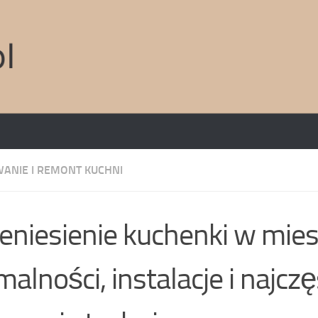
ANIE I REMONT KUCHNI
eniesienie kuchenki w mies
malności, instalacje i najcz