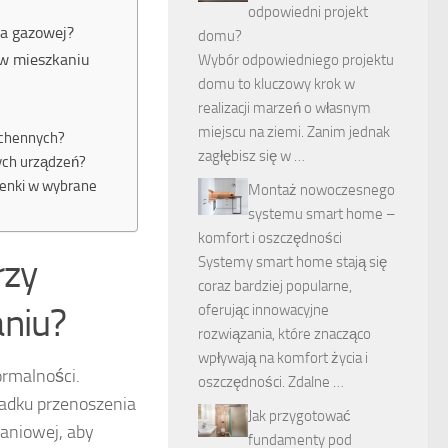
odpowiedni projekt
za gazowej?
domu?
 w mieszkaniu
Wybór odpowiedniego projektu
domu to kluczowy krok w
realizacji marzeń o własnym
miejscu na ziemi. Zanim jednak
uchennych?
zagłębisz się w …
nych urządzeń?
chenki w wybrane
Montaż nowoczesnego
systemu smart home –
komfort i oszczędności
rzy
Systemy smart home stają się
coraz bardziej popularne,
aniu?
oferując innowacyjne
rozwiązania, które znacząco
wpływają na komfort życia i
ormalności.
oszczędności. Zdalne …
adku przenoszenia
Jak przygotować
kaniowej, aby
fundamenty pod