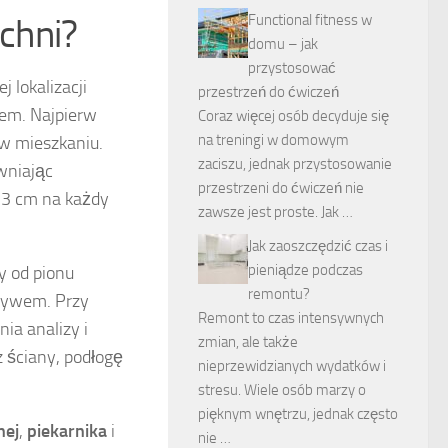
uchni?
Functional fitness w
domu – jak
przystosować
 lokalizacji
przestrzeń do ćwiczeń
em. Najpierw
Coraz więcej osób decyduje się
na treningi w domowym
 w mieszkaniu.
zaciszu, jednak przystosowanie
wniając
przestrzeni do ćwiczeń nie
-3 cm na każdy
zawsze jest proste. Jak …
Jak zaoszczędzić czas i
pieniądze podczas
y od pionu
remontu?
pływem. Przy
Remont to czas intensywnych
ia analizy i
zmian, ale także
z ściany, podłogę
nieprzewidzianych wydatków i
stresu. Wiele osób marzy o
pięknym wnętrzu, jednak często
nej
,
piekarnika
i
nie …