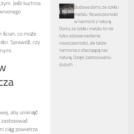
zym. Jeśli kuchnia
Budowa domu ze szkła i
wnionego
metalu: Nowoczesność
w harmonii z naturą
Domy ze szkła i metalu to nie
ch ścian, co może
tylko odzwierciedlenie
ści. Sprawdź, czy
nowoczesności, ale także
znymi.
harmonia z otaczającą nas
naturą. Dzięki zastosowaniu
 w
dużych …
cza
wej, aby uniknąć
z zastosować
i ciąg powietrza.