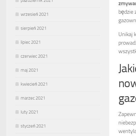
październik 2021
zmywar
będzie 
wrzesień 2021
gazowni
sierpień 2021
Unikaj 
prowadz
lipiec 2021
wszystk
czerwiec 2021
Jak
maj 2021
now
kwiecień 2021
gaz
marzec 2021
luty 2021
Zapewn
niebezp
styczeń 2021
wentyla