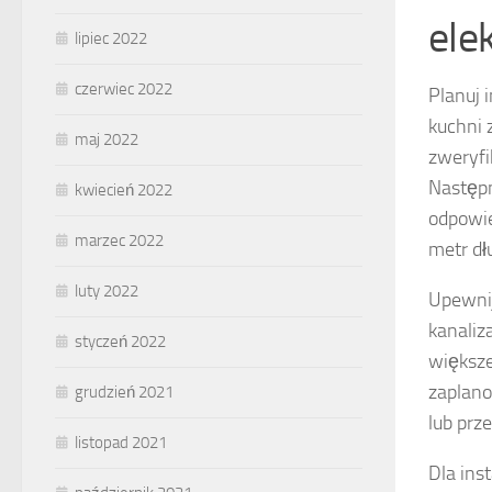
ele
lipiec 2022
czerwiec 2022
Planuj 
kuchni 
maj 2022
zweryfi
Następn
kwiecień 2022
odpowie
marzec 2022
metr dłu
luty 2022
Upewnij
kanaliz
styczeń 2022
większe
zaplano
grudzień 2021
lub prz
listopad 2021
Dla ins