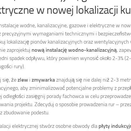
ktryczne w nowej lokalizacji k
instalacje wodne, kanalizacyjne, gazowe i elektryczne w nowej
z precyzyjnymi wymaganiami technicznymi i bezpieczeństw
kuj lokalizację pionów kanalizacyjnych oraz wentylacyjnych
ie zaprojektuj
nową instalację wodno-kanalizacyjną
, zape
dni spadek odpływu, który powinien wynosić około 2-3% (2
gości rury).
 się, że
zlew
i
zmywarka
znajdują się nie dalej niż 2-3 metr
acyjnego, aby zminimalizować potencjalne problemy z prze
j odległości zasięgnij porady fachowca w celu przeprowadzen
wania projektu. Zdecyduj o sposobie prowadzenia rur – prze
ez zbudowanie podestu.
talacji elektrycznej stwórz osobne obwody dla
płyty indukcyj