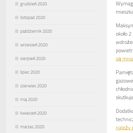
Wymagan
grudzień 2020
mieszka
listopad 2020
Maksym
październik 2020
około 2
wdroże
wrzesień 2020
powietr
są mnie
sierpień 2020
Pamięta
lipiec 2020
gazoweg
czerwiec 2020
chłodni
skutkuj
maj 2020
Dodatko
kwiecień 2020
technic
marzec 2020
należy 