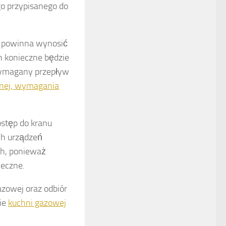
o przypisanego do
 powinna wynosić
h konieczne będzie
wymagany przepływ
znej, wymagania
stęp do kranu
ch urządzeń
ch, ponieważ
ieczne.
azowej oraz odbiór
wie
kuchni gazowej
.