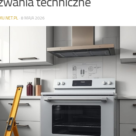
wania techniczne
MU.NET.PL
·
8 MAJA 2026