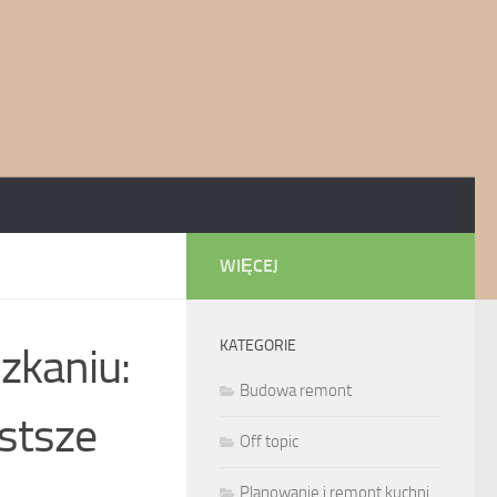
WIĘCEJ
KATEGORIE
zkaniu:
Budowa remont
ęstsze
Off topic
Planowanie i remont kuchni