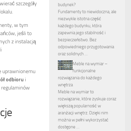
awierać szczegóły
budynek?
okalu.
Fundamenty to niewidoczna, ale
niezwykle istotna część
umenty, w tym
każdego budynku, która
ńców, jeśli to
zapewnia jego stabilność i
bezpieczeństwo. Bez
ych z instalacją
odpowiedniego przygotowania
i
oraz solidnych …
Meble na wymiar –
nie uprawnionemu
funkcjonalne
rozwiązania do każdego
ół odbioru
i
wnętrza
ię regulaminów
Meble na wymiar to
rozwiązanie, które zyskuje coraz
większą popularność w
cje
aranżacji wnętrz. Dzięki nim
można w pełni wykorzystać
dostępne …