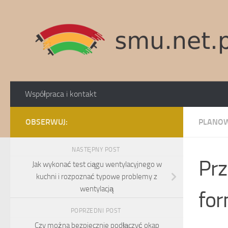
Skip to content
Współpraca i kontakt
OBSERWUJ:
PLANOW
NASTĘPNY POST
Prz
Jak wykonać test ciągu wentylacyjnego w
kuchni i rozpoznać typowe problemy z
wentylacją
for
POPRZEDNI POST
Czy można bezpiecznie podłączyć okap