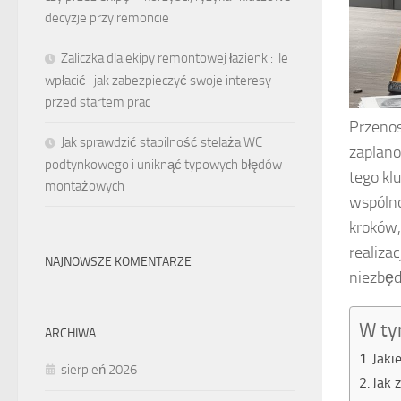
decyzje przy remoncie
Zaliczka dla ekipy remontowej łazienki: ile
wpłacić i jak zabezpieczyć swoje interesy
przed startem prac
Przenos
Jak sprawdzić stabilność stelaża WC
zaplano
podtynkowego i uniknąć typowych błędów
tego kl
montażowych
wspólno
kroków,
realiza
NAJNOWSZE KOMENTARZE
niezbęd
W ty
ARCHIWA
Jaki
sierpień 2026
Jak 