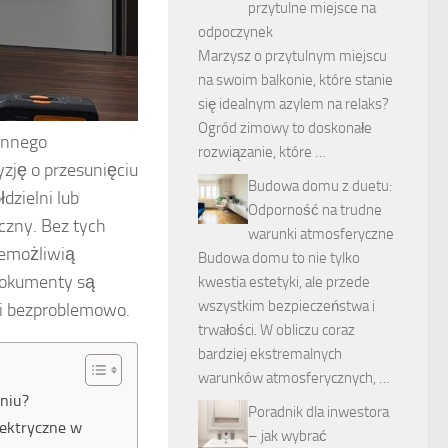
przytulne miejsce na
odpoczynek
Marzysz o przytulnym miejscu
na swoim balkonie, które stanie
się idealnym azylem na relaks?
Ogród zimowy to doskonałe
annego
rozwiązanie, które …
zję o przesunięciu
Budowa domu z duetu:
dzielni lub
Odporność na trudne
czny. Bez tych
warunki atmosferyczne
iemożliwią
Budowa domu to nie tylko
 dokumenty są
kwestia estetyki, ale przede
wszystkim bezpieczeństwa i
 i bezproblemowo.
trwałości. W obliczu coraz
bardziej ekstremalnych
warunków atmosferycznych, …
aniu?
Poradnik dla inwestora
lektryczne w
– jak wybrać