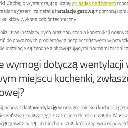
ki
. Zadbaj o wystarczającą liczbę
gniazdek nad blatem
roboc
zasilana gazem, zainstaluj
instalację gazową
z pomocą upra
ka, który wykona odbiór techniczny.
kolizji tras instalacyjnych oraz naruszenia konstrukcji nośny
ić do poważnych problemów z bezpieczeństwem w przyszło
ie instalacje są zgodne z obowiązującymi normami technic
ie wymogi dotyczą wentylacji
ym miejscu kuchenki, zwłasz
owej?
ij odpowiednią
wentylację
w nowym miejscu kuchenki gazo
ieczeństwa związanego z zatruciem tlenkiem węgla. Musis
cję grawitacyjną lub mechaniczną, która zapewni odpowiedn