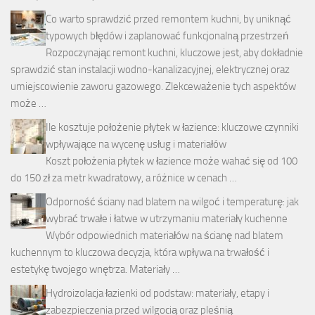
Co warto sprawdzić przed remontem kuchni, by uniknąć
typowych błędów i zaplanować funkcjonalną przestrzeń
Rozpoczynając remont kuchni, kluczowe jest, aby dokładnie
sprawdzić stan instalacji wodno-kanalizacyjnej, elektrycznej oraz
umiejscowienie zaworu gazowego. Zlekceważenie tych aspektów
może …
Ile kosztuje położenie płytek w łazience: kluczowe czynniki
wpływające na wycenę usług i materiałów
Koszt położenia płytek w łazience może wahać się od 100
do 150 zł za metr kwadratowy, a różnice w cenach …
Odporność ściany nad blatem na wilgoć i temperaturę: jak
wybrać trwałe i łatwe w utrzymaniu materiały kuchenne
Wybór odpowiednich materiałów na ścianę nad blatem
kuchennym to kluczowa decyzja, która wpływa na trwałość i
estetykę twojego wnętrza. Materiały …
Hydroizolacja łazienki od podstaw: materiały, etapy i
zabezpieczenia przed wilgocią oraz pleśnią