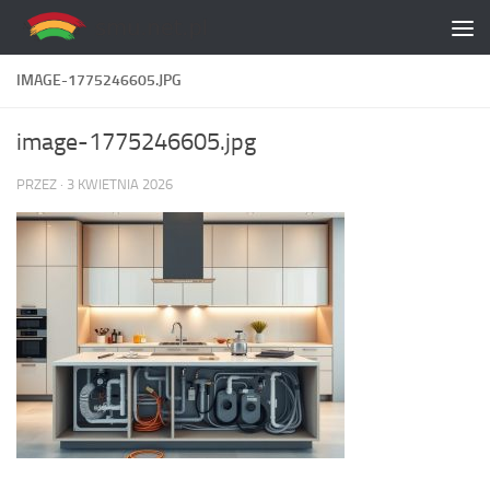
Skip to content
IMAGE-1775246605.JPG
image-1775246605.jpg
PRZEZ
·
3 KWIETNIA 2026