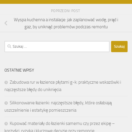
POPRZEDNI POST
Wyspa kuchenna a instalacje: jak zaplanować wodę, prąd i
gaz, by uniknąć problemów podczas remontu
Szukaj:
OSTATNIE WPISY
Zabudowa rur w łazience płytami g-k: praktyczne wskazówki i
najczęstsze błędy do uniknięcia
Silikonowanie łazienki: najczęstsze błędy, które osłabiają
uszczelnienie i estetykę pomieszczenia
Kupować materiały do łazienki samemu czy przez ekipę –
korzyści, ryzyka i kluczowe decyzje przy remoncie