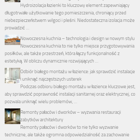
Hydroizolacja łazienki to kluczowy element zapewniający
długotrwałe użytkowanie tego pomieszczenia, chroniący przed
niebezpieczeństwem wilgoci i pleśni. Niedostateczna izolacja może
prowadzić …
Nowoczesna kuchnia – technologia i design w nowym stylu
Nowoczesna kuchnia to nie tylko miejsce przygotowywania
posiłków, ale także przestrzeń, która łączy funkcjonalność z
estetyką. W obliczu dynamicznie rozwijających …
Odbiór białego montażu w łazience: jak sprawdzić instalacje
i uniknąć najczęstszych usterek
Podczas odbioru białego montażu w łazience kluczowe jest,
aby sprawdzić poprawność instalacji sanitarnej oraz elektrycznej, co
pozwala uniknąć wielu problemów, …
Remonty pałaców i dworków – wyzwania restauracji
zabytków architektury
Remonty pałaców i dworków to nie tylko wyzwanie
techniczne, ale także ogromna odpowiedzialność za zachowanie