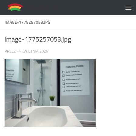
Skip to content
IMAGE-1775257053.JPG
image-1775257053.jpg
PRZEZ
·
4 KWIETNIA 2026