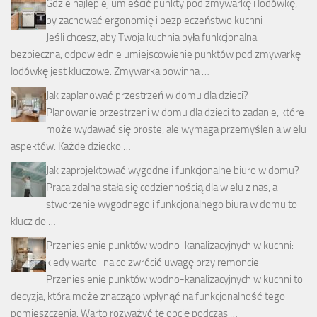
Gdzie najlepiej umieścić punkty pod zmywarkę i lodówkę,
by zachować ergonomię i bezpieczeństwo kuchni
Jeśli chcesz, aby Twoja kuchnia była funkcjonalna i
bezpieczna, odpowiednie umiejscowienie punktów pod zmywarkę i
lodówkę jest kluczowe. Zmywarka powinna …
Jak zaplanować przestrzeń w domu dla dzieci?
Planowanie przestrzeni w domu dla dzieci to zadanie, które
może wydawać się proste, ale wymaga przemyślenia wielu
aspektów. Każde dziecko …
Jak zaprojektować wygodne i funkcjonalne biuro w domu?
Praca zdalna stała się codziennością dla wielu z nas, a
stworzenie wygodnego i funkcjonalnego biura w domu to
klucz do …
Przeniesienie punktów wodno-kanalizacyjnych w kuchni:
kiedy warto i na co zwrócić uwagę przy remoncie
Przeniesienie punktów wodno-kanalizacyjnych w kuchni to
decyzja, która może znacząco wpłynąć na funkcjonalność tego
pomieszczenia. Warto rozważyć tę opcję podczas …